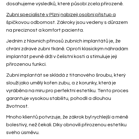
dosahujeme výsledků, které působí zcela přirozeně.
Zubní specialisté v Plzni
nabízejí osobní přístup a
špičkovou odbornost
. Zákroky jsou vedeny s důrazem
na preciznost a komfort pacienta.
Jedním z hlavních přínosů zubních implantátů je, že
chrání zdravé zubní tkáně. Oproti klasickým náhradám
implantát pevně drží v čelistní kosti a stimuluje její
přirozenou funkci.
Zubní implantát se skládá z titanového šroubu, který
slouží jako umělý kořen zubu, a z korunky, která je
vyráběna na míru pro perfektní estetiku. Tento proces
garantuje vysokou stabilitu, pohodlí a dlouhou
životnost.
Mnoho klientů potvrzuje, že zákrok byl rychlejší a méně
bolestivý, než čekali. Díky
obnovili přirozenou estetiku
svého úsměvu.