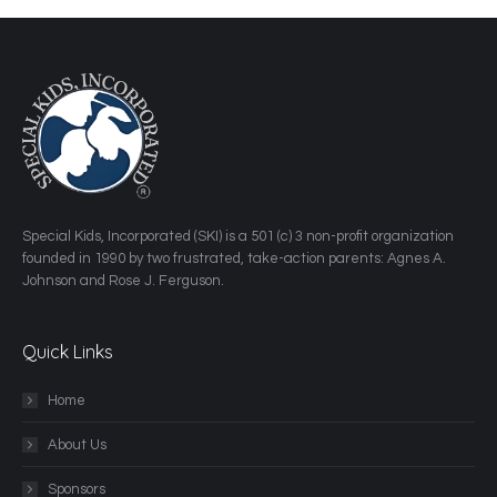
​Special Kids, Incorporated (SKI) is a 501 (c) 3 non-profit organization
founded in 1990 by two frustrated, take-action parents: Agnes A.
Johnson and Rose J. Ferguson.
Quick Links
Home
About Us
Sponsors