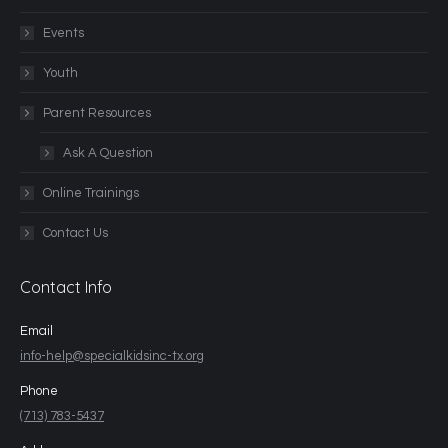
Events
Youth
Parent Resources
Ask A Question
Online Trainings
Contact Us
Contact Info
Email
info-help@specialkidsinc-tx.org
Phone
(713) 783-5437