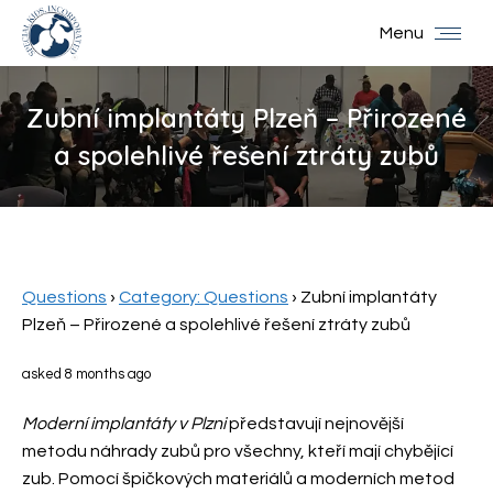
Menu
Zubní implantáty Plzeň – Přirozené
a spolehlivé řešení ztráty zubů
You are here:
Questions
›
Category: Questions
›
Zubní implantáty
Plzeň – Přirozené a spolehlivé řešení ztráty zubů
asked 8 months ago
Moderní implantáty v Plzni
představují nejnovější
metodu náhrady zubů pro všechny, kteří mají chybějící
zub. Pomocí špičkových materiálů a moderních metod