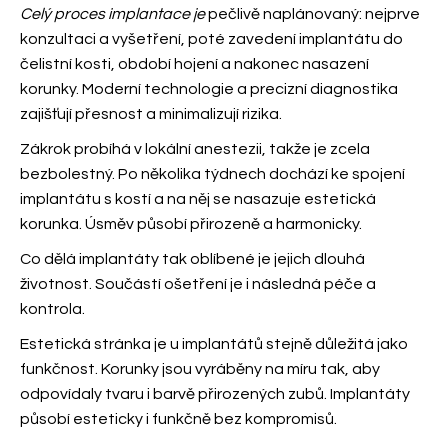
Celý proces implantace je
pečlivě naplánovaný: nejprve
konzultaci a vyšetření, poté zavedení implantátu do
čelistní kosti, období hojení a nakonec nasazení
korunky. Moderní technologie a precizní diagnostika
zajišťují přesnost a minimalizují rizika.
Zákrok probíhá v lokální anestezii, takže je zcela
bezbolestný. Po několika týdnech dochází ke spojení
implantátu s kostí a na něj se nasazuje estetická
korunka. Úsměv působí přirozeně a harmonicky.
Co dělá implantáty tak oblíbené je jejich dlouhá
životnost. Součástí ošetření je i následná péče a
kontrola.
Estetická stránka je u implantátů stejně důležitá jako
funkčnost. Korunky jsou vyráběny na míru tak, aby
odpovídaly tvaru i barvě přirozených zubů. Implantáty
působí esteticky i funkčně bez kompromisů.