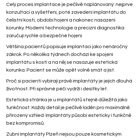
Celý proces implantace je pečlivě naplánovaný: nejprve
konzultaci a vyšetření, poté zavedení implantátu do
čelistní kosti, období hojení a nakonec nasazení
korunky. Moderní technologie a precizní diagnostika
zaručují rychlé a bezpečné hojení.
Většina pacientů popisuje implantaci jako nenáročný
zákrok. Po několika týdnech dochází ke spojení
implantátu s kostí a na něj se nasazuje estetická
korunka. Pacient se může opět volně smát a jíst.
Proč si pacienti vybírají právě implantáty je jejich dlouhá
životnost. Při správné péči vydrží i desítky let.
Estetická stránka je u implantátů stejně důležitá jako
funkčnost. Každý detail je pečlivě laděn pro maximálně
přirozený vzhled. Implantáty působí esteticky i funkčně
bez kompromisů.
Zubní implantáty Plzeň nejsou pouze kosmetickým