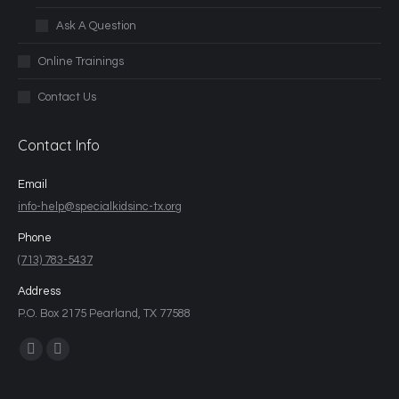
Ask A Question
Online Trainings
Contact Us
Contact Info
Email
info-help@specialkidsinc-tx.org
Phone
(713) 783-5437
Address
P.O. Box 2175 Pearland, TX 77588
Find us on: