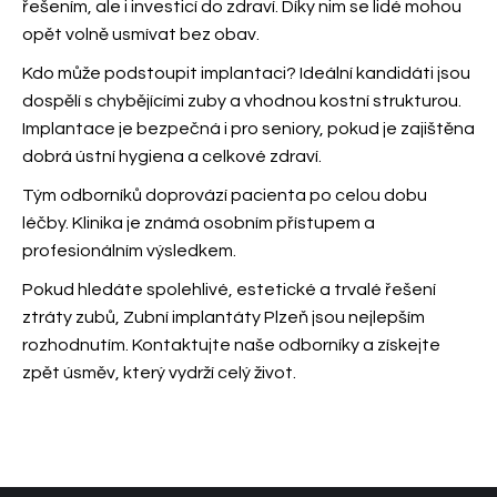
řešením, ale i investicí do zdraví. Díky nim se lidé mohou
opět volně usmívat bez obav.
Kdo může podstoupit implantaci? Ideální kandidáti jsou
dospělí s chybějícími zuby a vhodnou kostní strukturou.
Implantace je bezpečná i pro seniory, pokud je zajištěna
dobrá ústní hygiena a celkové zdraví.
Tým odborníků doprovází pacienta po celou dobu
léčby. Klinika je známá osobním přístupem a
profesionálním výsledkem.
Pokud hledáte spolehlivé, estetické a trvalé řešení
ztráty zubů, Zubní implantáty Plzeň jsou nejlepším
rozhodnutím. Kontaktujte naše odborníky a získejte
zpět úsměv, který vydrží celý život.