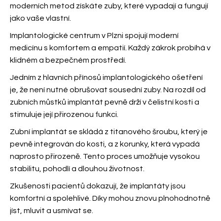
moderních metod získáte zuby, které vypadají a fungují
jako vaše vlastní.
Implantologické centrum v Plzni spojují moderní
medicínu s komfortem a empatií. Každý zákrok probíhá v
klidném a bezpečném prostředí.
Jedním z hlavních přínosů implantologického ošetření
je, že není nutné obrušovat sousední zuby. Na rozdíl od
zubních můstků implantát pevně drží v čelistní kosti a
stimuluje její přirozenou funkci.
Zubní implantát se skládá z titanového šroubu, který je
pevně integrován do kosti, a z korunky, která vypadá
naprosto přirozeně. Tento proces umožňuje vysokou
stabilitu, pohodlí a dlouhou životnost.
Zkušenosti pacientů dokazují, že implantáty jsou
komfortní a spolehlivé. Díky
mohou znovu plnohodnotně
jíst, mluvit a usmívat se.