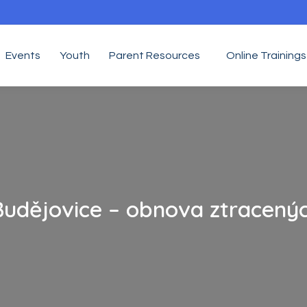
Events
Youth
Parent Resources
Online Trainings
Budějovice – obnova ztracený