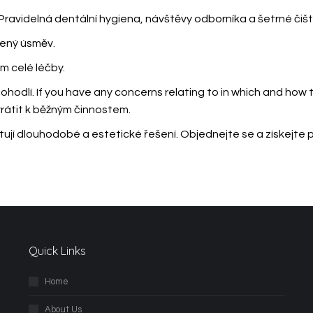
ravidelná dentální hygiena, návštěvy odborníka a šetrné čištěn
zený úsměv.
em celé léčby.
hodlí. If you have any concerns relating to in which and how 
vrátit k běžným činnostem.
ují dlouhodobé a estetické řešení. Objednejte se a získejte p
Quick Links
Home
About Us