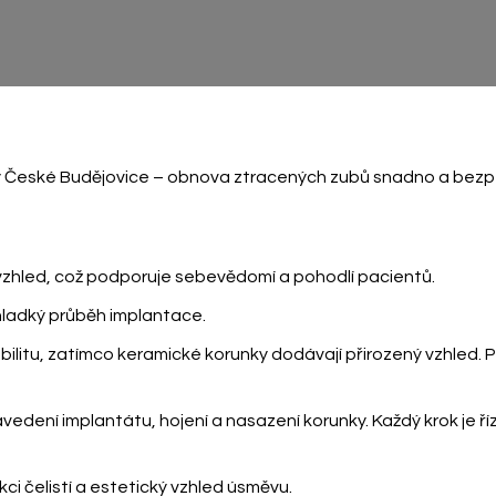
y České Budějovice – obnova ztracených zubů snadno a bez
ý vzhled, což podporuje sebevědomí a pohodlí pacientů.
 hladký průběh implantace.
litu, zatímco keramické korunky dodávají přirozený vzhled. Pa
vedení implantátu, hojení a nasazení korunky. Každý krok je 
kci čelistí a estetický vzhled úsměvu.