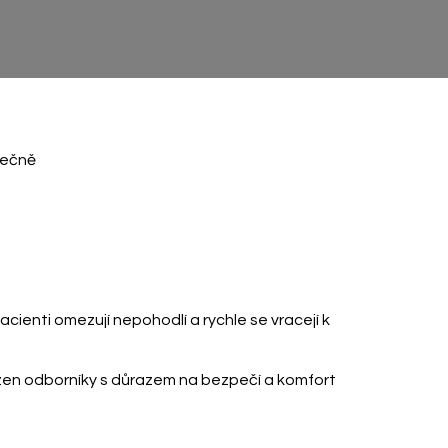
pečně
cienti omezují nepohodlí a rychle se vracejí k
řízen odborníky s důrazem na bezpečí a komfort