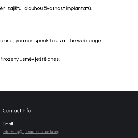
í zajišťují dlouhou životnost implantátů.
to use
, you can speak to us at the web-page.
řirozený úsměv ještě dnes.
Contact Info
Email
info-help@specialkidsinc-tx.org