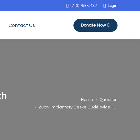
(713) 783-5437
Login
Contact Us
Donate Now
ch
You are here:
Home
Question
Zubní implantáty České Budějovice –…