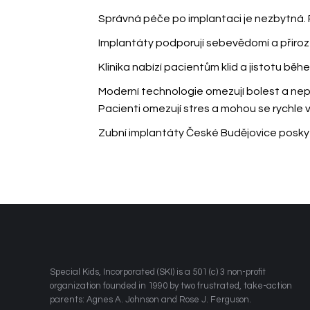
Správná péče po implantaci je nezbytná. P
Implantáty podporují sebevědomí a přiro
Klinika nabízí pacientům klid a jistotu běh
Moderní technologie omezují bolest a nepo
Pacienti omezují stres a mohou se rychle 
Zubní implantáty České Budějovice poskyt
​Special Kids, Incorporated (SKI) is a 501 (c) 3 non-profit
organization founded in 1990 by two frustrated, take-action
parents: Agnes A. Johnson and Rose J. Ferguson.