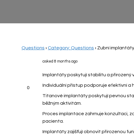
Questions
›
Category: Questions
›
Zubní implantát
asked 8 months ago
Implantáty poskytují stabilitu a přirozen
Individuální přístup podporuje efektivní a
0
Titanové implantáty poskytují pevnou stabi
běžným aktivitám.
Proces implantace zahrnuje konzultaci, za
pacienta.
Implantáty zajišťují obnovit přirozenou fun