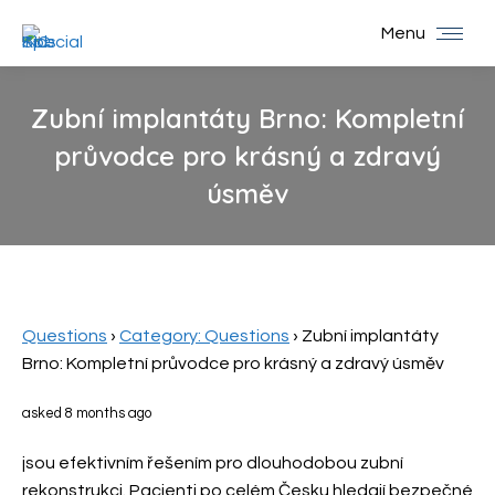
Menu
Zubní implantáty Brno: Kompletní
průvodce pro krásný a zdravý
úsměv
You are here:
Questions
›
Category: Questions
›
Zubní implantáty
Brno: Kompletní průvodce pro krásný a zdravý úsměv
asked 8 months ago
jsou efektivním řešením pro dlouhodobou zubní
rekonstrukci. Pacienti po celém Česku hledají bezpečné