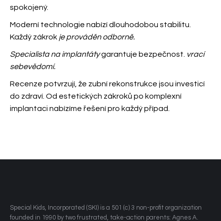
spokojený.
Moderní technologie nabízí dlouhodobou stabilitu.
Každý zákrok
je prováděn odborně.
Specialista na implantáty
garantuje bezpečnost.
vrací
sebevědomí.
Recenze potvrzují, že zubní rekonstrukce jsou investicí
do zdraví. Od estetických zákroků po komplexní
implantaci
nabízíme řešení pro každý případ.
​Special Kids, Incorporated (SKI) is a 501 (c) 3 non-profit organization
founded in 1990 by two frustrated, take-action parents: Agnes A.