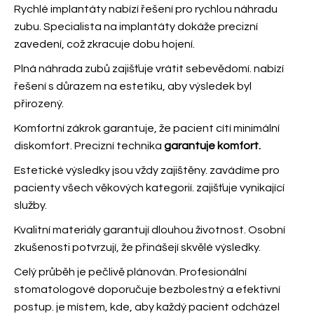
Rychlé implantáty nabízí řešení pro rychlou náhradu
zubu. Specialista na implantáty dokáže precizní
zavedení, což zkracuje dobu hojení.
Plná náhrada zubů zajišťuje vrátit sebevědomí.
nabízí
řešení s důrazem na estetiku, aby výsledek byl
přirozený.
Komfortní zákrok garantuje, že pacient cítí minimální
diskomfort. Precizní technika
garantuje komfort.
Estetické výsledky jsou vždy zajištěny.
zavádíme pro
pacienty všech věkových kategorií.
zajišťuje vynikající
služby.
Kvalitní materiály garantují dlouhou životnost. Osobní
zkušenosti potvrzují, že
přinášejí skvělé výsledky.
Celý průběh je pečlivě plánován. Profesionální
stomatologové doporučuje bezbolestný a efektivní
postup.
je místem, kde, aby každý pacient odcházel