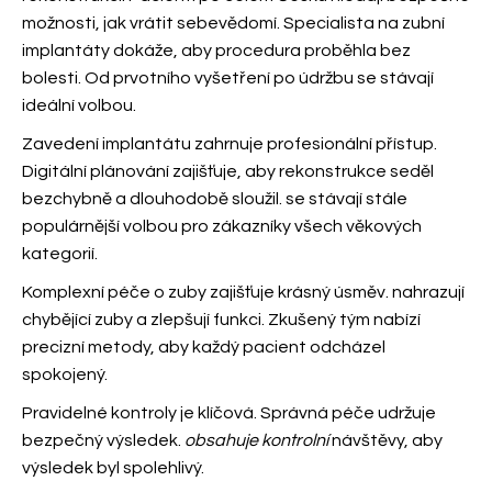
možnosti, jak vrátit sebevědomí. Specialista na zubní
implantáty dokáže, aby procedura proběhla bez
bolesti. Od prvotního vyšetření po údržbu se
stávají
ideální volbou.
Zavedení implantátu zahrnuje profesionální přístup.
Digitální plánování zajišťuje, aby rekonstrukce seděl
bezchybně a dlouhodobě sloužil.
se stávají stále
populárnější volbou pro zákazníky všech věkových
kategorií.
Komplexní péče o zuby zajišťuje krásný úsměv.
nahrazují
chybějící zuby a zlepšují funkci. Zkušený tým
nabízí
precizní metody, aby každý pacient odcházel
spokojený.
Pravidelné kontroly je klíčová. Správná péče udržuje
bezpečný výsledek.
obsahuje kontrolní
návštěvy, aby
výsledek byl spolehlivý.