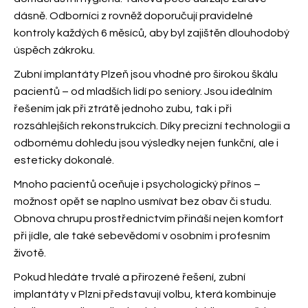
dásně. Odborníci z
rovněž doporučují pravidelné
kontroly každých 6 měsíců, aby byl zajištěn dlouhodobý
úspěch zákroku.
Zubní implantáty Plzeň jsou vhodné pro širokou škálu
pacientů – od mladších lidí po seniory. Jsou ideálním
řešením jak při ztrátě jednoho zubu, tak i při
rozsáhlejších rekonstrukcích. Díky precizní technologii a
odbornému dohledu jsou výsledky nejen funkční, ale i
esteticky dokonalé.
Mnoho pacientů oceňuje i psychologický přínos –
možnost opět se naplno usmívat bez obav či studu.
Obnova chrupu prostřednictvím
přináší nejen komfort
při jídle, ale také sebevědomí v osobním i profesním
životě.
Pokud hledáte trvalé a přirozené řešení, zubní
implantáty v Plzni představují volbu, která kombinuje