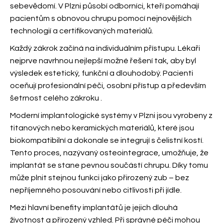
sebevědomí. V Plzni působí odborníci, kteří pomáhají
pacientům s obnovou chrupu pomocí nejnovějších
technologií a certifikovaných materiálů.
Každý zákrok začíná na individuálním přístupu. Lékaři
nejprve navrhnou nejlepší možné řešení tak, aby byl
výsledek estetický, funkční a dlouhodobý. Pacienti
oceňují profesionální péči, osobní přístup a především
šetrnost celého zákroku
.
Moderní implantologické systémy v Plzni jsou vyrobeny z
titanových nebo keramických materiálů, které jsou
biokompatibilní a dokonale se integrují s čelistní kostí.
Tento proces, nazývaný osteointegrace, umožňuje, že
implantát se stane pevnou součástí chrupu. Díky tomu
může plnit stejnou funkci jako přirozený zub – bez
nepříjemného posouvání nebo citlivosti při jídle.
Mezi hlavní benefity implantátů je jejich dlouhá
životnost a přirozený vzhled. Při správné péči mohou