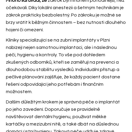
Mnoho lidí uvádí, že
zákrok byl mnohem pohodlnější, než
očekávali. Díky lokální anestezii a šetrným technikám je
zákrok prakticky bezbolestný. Po zákroku je možné se
brzy vrátit k běžným činnostem – bez nutnosti dlouhého
hojení či omezení.
Kliniky specializující se na zubní implantáty v Plzni
nabízejí nejen samotnou implantaci, ale i následnou
péči, hygienu a kontroly. To vše pod dohledem
zkušených odborníků, kteří se zaměřují na prevenci a
dlouhodobou stabilitu výsledků. Individuální přístup a
pečlivé plánování zajišťuje, že každý pacient dostane
řešení odpovídající jeho potřebám i finančním
možnostem.
Dalším důležitým krokem je správná péče o implantát
po jeho zavedení. Doporučuje se pravidelně
navštěvovat dentální hygienu, používat měkké
kartáčky a mezizubní nitě, a také dbát na důslednou
domácí ústní hygienu. Taková péče udržuje zdravé