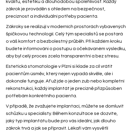
kvalitu, estetiku a dlouhodobou spolehlivost. Každý
zákrok je prováděn s ohledem na bezpečnost,
preciznost a individuální potřeby pacienta.
Zákroky se realizují v moderních prostorách vybavených
špičkovou technologií. Celý tým specialistů
se postará
o váš komfort a bezbolestný průběh. Při každém kroku
budete informováni o postupu a očekávaném výsledku,
aby byl celý proces zcela transparentní a bez stresu.
Estetická stomatologie v Plzni si klade za cíl vrátit
pacientům úsměv, který nejen vypadá skvěle, ale i
dokonale funguje. Ať už jde o jeden zub nebo kompletní
rekonstrukci, každý implantát je precizně přizpůsoben
potřebám konkrétního pacienta.
V případě, že zvažujete implantaci, můžete se domluvit
schůzku u specialisty. Během konzultace se dozvíte,
jaký typ implantátu bude pro vás ideální, jak dlouho
zákrok trvá a jak se připravit. Lékaři vám vysvětlí