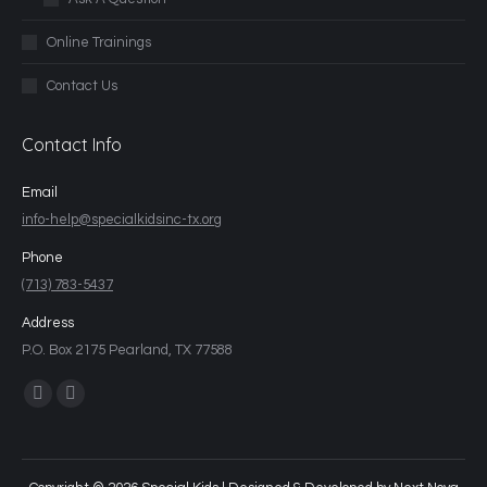
Online Trainings
Contact Us
Contact Info
Email
info-help@specialkidsinc-tx.org
Phone
(713) 783-5437
Address
P.O. Box 2175 Pearland, TX 77588
Find us on: