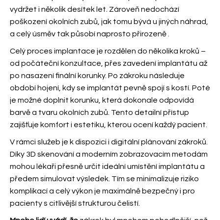
vydržet i několik desítek let. Zároveň nedochází
poškození okolních zubů, jak tomu bývá u jiných náhrad,
a celý úsměv tak působí naprosto přirozeně
.
Celý proces implantace je rozdělen do několika
kroků –
od počáteční konzultace, přes zavedení implantátu až
po nasazení finální korunky. Po zákroku následuje
období hojení, kdy se implantát pevně spojí s kostí. Poté
je možné doplnit korunku, která dokonale odpovídá
barvě a tvaru okolních zubů. Tento detailní přístup
zajišťuje komfort i estetiku, kterou ocení každý pacient.
V rámci služeb
je k dispozici i digitální plánování zákroků.
Díky 3D skenování a moderním zobrazovacím metodám
mohou lékaři přesně určit ideální umístění implantátu a
předem simulovat výsledek. Tím se minimalizuje riziko
komplikací a celý výkon je maximálně bezpečný i pro
pacienty s citlivější strukturou čelistí.