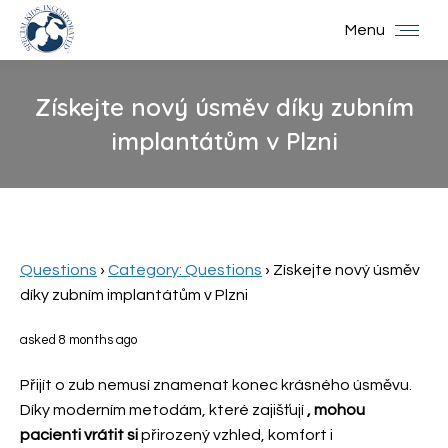
Menu
Získejte nový úsměv díky zubním
implantátům v Plzni
You are here:
Questions
›
Category: Questions
›
Získejte nový úsměv
díky zubním implantátům v Plzni
asked 8 months ago
Přijít o zub nemusí znamenat konec krásného úsměvu.
Díky moderním metodám, které zajišťují
, mohou
pacienti vrátit si
přirozený vzhled, komfort i