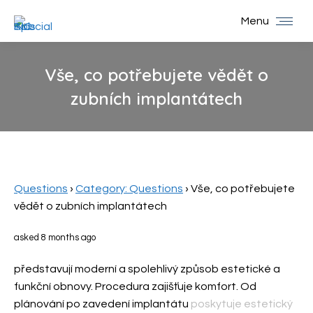
Menu
Vše, co potřebujete vědět o
zubních implantátech
You are here:
Questions
›
Category: Questions
›
Vše, co potřebujete
vědět o zubních implantátech
asked 8 months ago
představují moderní a spolehlivý způsob estetické a
funkční obnovy. Procedura zajišťuje komfort. Od
plánování po zavedení implantátu
poskytuje estetický