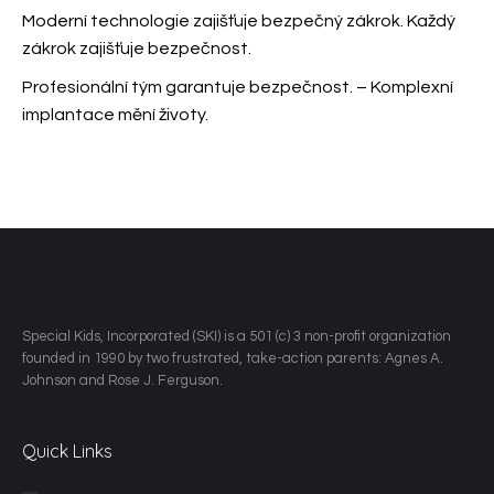
Moderní technologie zajišťuje bezpečný zákrok. Každý
zákrok
zajišťuje bezpečnost.
Profesionální tým garantuje bezpečnost.
– Komplexní
implantace mění životy.
​Special Kids, Incorporated (SKI) is a 501 (c) 3 non-profit organization
founded in 1990 by two frustrated, take-action parents: Agnes A.
Johnson and Rose J. Ferguson.
Quick Links