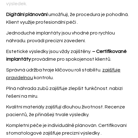
výsledek.
Digitální plánování
umožňují, že procedura je pohodlná.
Klient využije profesionální péči
.
Jednoduché implantáty jsou vhodné pro rychlou
náhradu.
provádí precizní zavedení.
Estetické výsledky jsou vždy zajištěny.
– Certifikované
implantáty
provádíme pro spokojenost klientů.
Správná údržba hraje klíčovou roli stabilitu.
zajišťuje
pravidelnou
kontrolu.
Plná náhrada zubů zajišťuje zlepšit funkčnost.
nabízí
řešení na míru.
Kvalitní materiály zajišťují dlouhou životnost. Recenze
pacientů, že
přinášejí trvalé výsledky.
Kompletní péče je individuálně plánován. Certifikovaní
stomatologové zajišťuje precizní výsledky
.