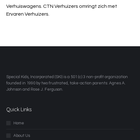
Verhuiswagens. CTN Verhuizers omringt zich met
Ervaren Verhuizers.
​Special Kids, Incorporated (SKI) is a 501 (c) 3 non-profit organization
founded in 1990 by two frustrated, take-action parents: Agnes A.
Johnson and Rose J. Ferguson.
Quick Links
Home
About Us