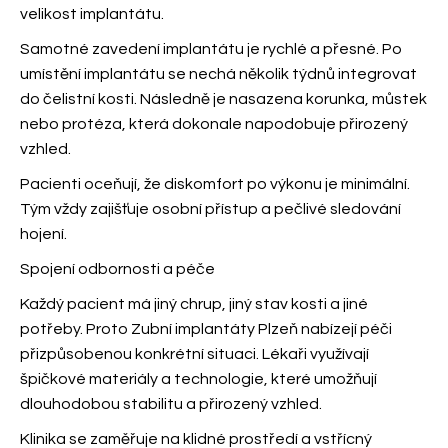
velikost implantátu.
Samotné zavedení implantátu je rychlé a přesné. Po
umístění implantátu se nechá několik týdnů integrovat
do čelistní kosti. Následně je nasazena korunka, můstek
nebo protéza, která dokonale napodobuje přirozený
vzhled.
Pacienti oceňují, že diskomfort po výkonu je minimální.
Tým
vždy zajišťuje osobní přístup a pečlivé sledování
hojení.
Spojení odbornosti a péče
Každý pacient má jiný chrup, jiný stav kosti a jiné
potřeby. Proto Zubní implantáty Plzeň nabízejí péči
přizpůsobenou konkrétní situaci. Lékaři využívají
špičkové materiály a technologie, které umožňují
dlouhodobou stabilitu a přirozený vzhled.
Klinika se zaměřuje na klidné prostředí a vstřícný