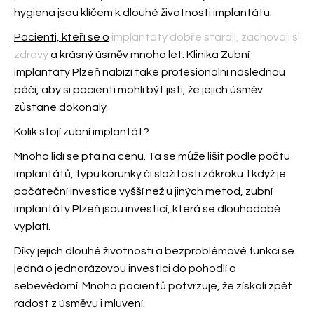
hygiena jsou klíčem k dlouhé životnosti implantátu.
Pacienti, kteří se o
implantáty dobře starají, zachovají si
zdravý
a krásný úsměv mnoho let. Klinika Zubní
implantáty Plzeň nabízí také profesionální následnou
péči, aby si pacienti mohli být jisti, že jejich úsměv
zůstane dokonalý.
Kolik stojí zubní implantát?
Mnoho lidí se ptá na cenu. Ta se může lišit podle počtu
implantátů, typu korunky či složitosti zákroku. I když je
počáteční investice vyšší než u jiných metod, zubní
implantáty Plzeň jsou investicí, která se dlouhodobě
vyplatí.
Díky jejich dlouhé životnosti a bezproblémové funkci se
jedná o jednorázovou investici do pohodlí a
sebevědomí. Mnoho pacientů potvrzuje, že získali zpět
radost z úsměvu i mluvení.