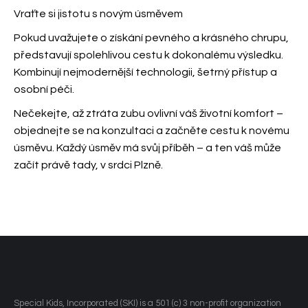
Vraťte si jistotu s novým úsměvem
Pokud uvažujete o získání pevného a krásného chrupu,
představují spolehlivou cestu k dokonalému výsledku.
Kombinují nejmodernější technologii, šetrný přístup a
osobní péči.
Nečekejte, až ztráta zubu ovlivní váš životní komfort –
objednejte se na konzultaci a začněte cestu k novému
úsměvu. Každý úsměv má svůj příběh – a ten váš může
začít právě tady, v srdci Plzně.
​Special Kids, Incorporated (SKI) is a 501 (c) 3 non-profit organization