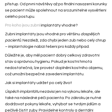
přístup. Od první návštěvy až po finální nasazení korunky
se pacient může spolehnout na srozumitelné vysvětlení
celého postupu.
Pro koho jsou zubní
implantáty vhodné?
Zubní implantáty jsou vhodné pro většinu
dospělých
pacientů
. Nezáleží, zda chybí jeden zub nebo celý chrup
– implantologie nabízí řešení pro každý případ.
Důležité je, aby měl pacient dobrý celkový zdravotní
stav a správnou hygienu. Pokud je kostní hmota
nedostatečná, lze provést doplnění kostního objemu,
což umožní bezpečné zavedení implantátu.
Jak si implantáty udržet po celý život
Úspěch implantátu
nezávisí jen na výkonu lékaře, ale
také na následné péči pacienta. Po zákroku je nutné
dodržovat pokyny lékaře, vyhýbat se tvrdým jídlům a
pečlivě čistit zuby. Pravidelné kontroly a dentální