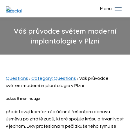
Menu
Váš průvodce světem moderní
implantologie v Plzni
You are here:
Questions
›
Category: Questions
›
Váš průvodce
světem moderní implantologie v Plzni
asked 8 months ago
představují komfortní a účinné řešení pro obnovu
úsměvu po ztrátě zubů, které spojuje krásu a trvanlivost
v jednom. Díky profesionální péči zkušeného týmu se