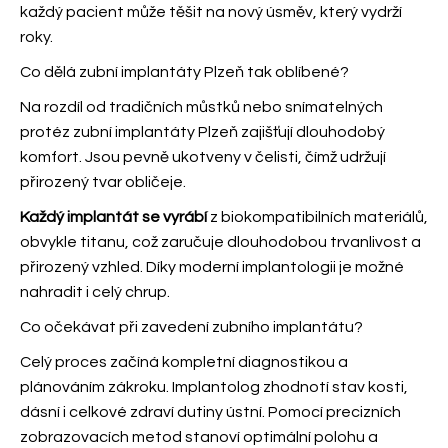
každý pacient může těšit na nový úsměv, který vydrží
roky.
Co dělá zubní implantáty Plzeň tak oblíbené?
Na rozdíl od tradičních můstků nebo snímatelných
protéz zubní implantáty Plzeň zajišťují dlouhodobý
komfort. Jsou pevně ukotveny v čelisti, čímž udržují
přirozený tvar obličeje.
Každý implantát se vyrábí
z biokompatibilních materiálů,
obvykle titanu, což zaručuje dlouhodobou trvanlivost a
přirozený vzhled. Díky moderní implantologii je možné
nahradit i celý chrup.
Co očekávat při zavedení zubního implantátu?
Celý proces začíná kompletní diagnostikou a
plánováním zákroku. Implantolog zhodnotí stav kosti,
dásní i celkové zdraví dutiny ústní. Pomocí precizních
zobrazovacích metod stanoví optimální polohu a