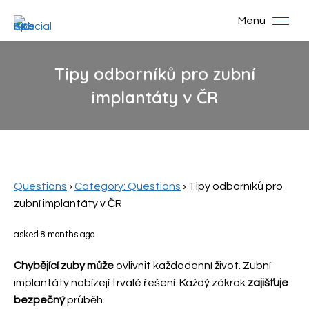
Menu
Tipy odborníků pro zubní
implantáty v ČR
You are here:
Questions
›
Category: Questions
›
Tipy odborníků pro
zubní implantáty v ČR
asked 8 months ago
Chybějící zuby může
ovlivnit každodenní život. Zubní
implantáty nabízejí trvalé řešení. Každý zákrok
zajišťuje
bezpečný
průběh.