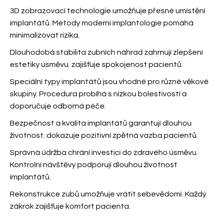
3D zobrazovací technologie umožňuje přesné umístění
implantátů. Metody moderní implantologie
pomáhá
minimalizovat rizika.
Dlouhodobá stabilita zubních náhrad zahrnují zlepšení
estetiky úsměvu.
zajišťuje spokojenost pacientů.
Speciální typy implantátů jsou vhodné pro různé věkové
skupiny. Procedura probíhá s nízkou bolestivostí a
doporučuje odborná péče.
Bezpečnost a kvalita implantátů garantují dlouhou
životnost.
dokazuje pozitivní zpětná vazba pacientů.
Správná údržba chrání investici do zdravého úsměvu.
Kontrolní návštěvy
podporují dlouhou životnost
implantátů.
Rekonstrukce zubů umožňuje vrátit sebevědomí. Každý
zákrok
zajišťuje komfort pacienta.