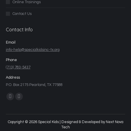
Online Trainings
Contact Us
Contact Info
Email
info-help@specialkidsinc-tx.org
Phone
(713) 783-5437
Address
P.O. Box 2175 Pearland, TX 77588
Find us on:
Copyright © 2026 Special Kids | Designed & Developed by
Next Nova
Tech