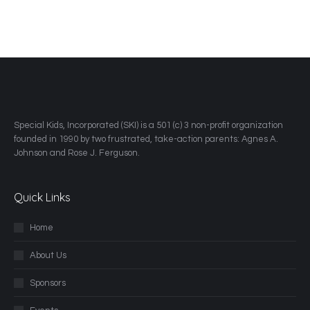
​Special Kids, Incorporated (SKI) is a 501 (c) 3 non-profit organization
founded in 1990 by two frustrated, take-action parents: Agnes A.
Johnson and Rose J. Ferguson.
Quick Links
Home
About Us
Sponsors