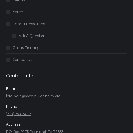
Events
Youth
Parent Resources
Ask A Question
Online Trainings
Contact Us
Contact Info
Email
info-help@specialkidsinc-tx.org
Phone
(713) 783-5437
Address
P.O. Box 2175 Pearland, TX 77588