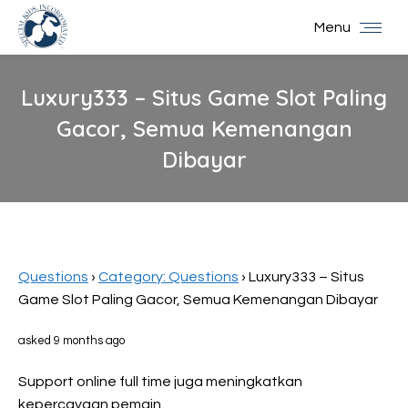
Menu
Luxury333 – Situs Game Slot Paling
Gacor, Semua Kemenangan
Dibayar
You are here:
Questions
›
Category: Questions
›
Luxury333 – Situs
Game Slot Paling Gacor, Semua Kemenangan Dibayar
asked 9 months ago
Support online full time juga meningkatkan
kepercayaan pemain.