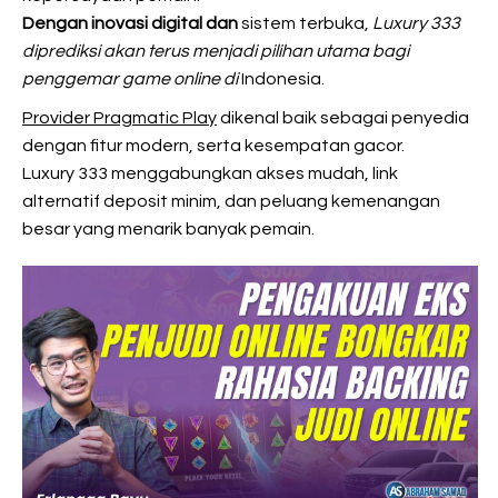
Dengan inovasi digital dan
sistem terbuka,
Luxury 333
diprediksi akan
terus menjadi pilihan utama
bagi
penggemar game online di
Indonesia.
Provider Pragmatic Play
dikenal baik sebagai penyedia
dengan fitur modern, serta kesempatan gacor.
Luxury 333 menggabungkan akses mudah,
link
alternatif deposit minim,
dan peluang kemenangan
besar yang menarik banyak pemain.