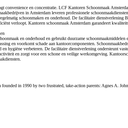
ogt convenience en concentratie. LCF Kantoren Schoonmaak Amsterd
nmaakbedrijven in Amsterdam leveren professionele schoonmaakdienst
regelmatig schoonmaken en onderhoud. De facilitaire dienstverlening 
ciënt verloopt. Kantoren schoonmaak Amsterdam garandeert kwaliteits
wen
hoonmaak en onderhoud en gebruikt duurzame schoonmaakmiddelen en
bewassing en voorkomt schade aan kantoorcomponenten. Schoonmaakbedri
en hygiëne verbeteren. De facilitaire dienstverlening ondersteunt va
uctiviteit en zorgt voor een schone en veilige werkomgeving. Kantoo
akdiensten.
ion founded in 1990 by two frustrated, take-action parents: Agnes A. Jo