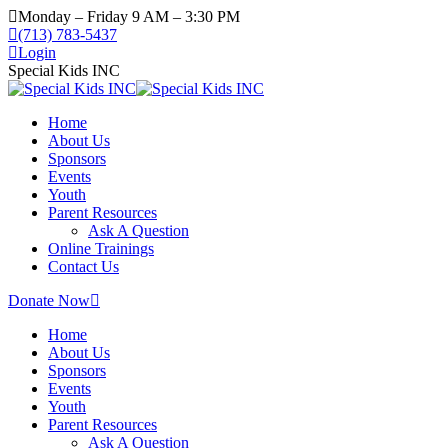
Monday – Friday 9 AM – 3:30 PM
(713) 783-5437
Login
Special Kids INC
Home
About Us
Sponsors
Events
Youth
Parent Resources
Ask A Question
Online Trainings
Contact Us
Donate Now
Home
About Us
Sponsors
Events
Youth
Parent Resources
Ask A Question