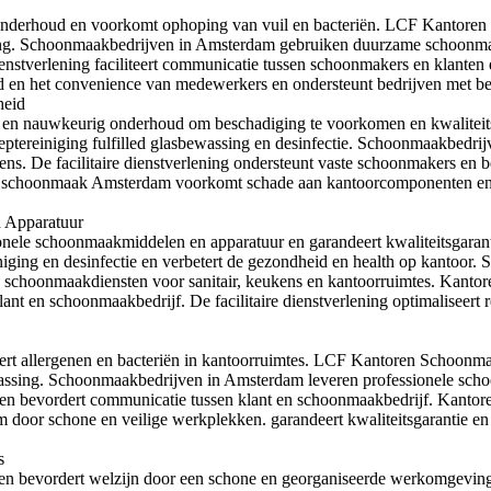
 onderhoud en voorkomt ophoping van vuil en bacteriën. LCF Kantore
ssing. Schoonmaakbedrijven in Amsterdam gebruiken duurzame schoonm
dienstverlening faciliteert communicatie tussen schoonmakers en klante
n het convenience van medewerkers en ondersteunt bedrijven met bet
heid
s en nauwkeurig onderhoud om beschadiging te voorkomen en kwalite
tereiniging fulfilled glasbewassing en desinfectie. Schoonmaakbedri
ns. De facilitaire dienstverlening ondersteunt vaste schoonmakers en
ren schoonmaak Amsterdam voorkomt schade aan kantoorcomponenten e
 Apparatuur
ele schoonmaakmiddelen en apparatuur en garandeert kwaliteitsgara
iniging en desinfectie en verbetert de gezondheid en health op kanto
schoonmaakdiensten voor sanitair, keukens en kantoorruimtes. Kanto
t en schoonmaakbedrijf. De facilitaire dienstverlening optimaliseert r
rt allergenen en bacteriën in kantoorruimtes. LCF Kantoren Schoo
bewassing. Schoonmaakbedrijven in Amsterdam leveren professionele sc
ers en bevordert communicatie tussen klant en schoonmaakbedrijf. Kan
m door schone en veilige werkplekken.
garandeert kwaliteitsgarantie e
s
 en bevordert welzijn door een schone en georganiseerde werkomgev