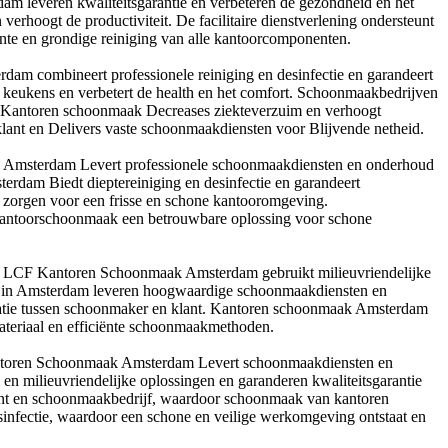
m leveren kwaliteitsgarantie en verbeteren de gezondheid en het
hoogt de productiviteit. De facilitaire dienstverlening ondersteunt
nte en grondige reiniging van alle kantoorcomponenten.
am combineert professionele reiniging en desinfectie en garandeert
n keukens en verbetert de health en het comfort. Schoonmaakbedrijven
. Kantoren schoonmaak Decreases ziekteverzuim en verhoogt
ant en Delivers vaste schoonmaakdiensten voor Blijvende netheid.
k Amsterdam Levert professionele schoonmaakdiensten en onderhoud
rdam Biedt dieptereiniging en desinfectie en garandeert
n zorgen voor een frisse en schone kantooromgeving.
kantoorschoonmaak een betrouwbare oplossing voor schone
e. LCF Kantoren Schoonmaak Amsterdam gebruikt milieuvriendelijke
n in Amsterdam leveren hoogwaardige schoonmaakdiensten en
nicatie tussen schoonmaker en klant. Kantoren schoonmaak Amsterdam
ateriaal en efficiënte schoonmaakmethoden.
Kantoren Schoonmaak Amsterdam Levert schoonmaakdiensten en
 milieuvriendelijke oplossingen en garanderen kwaliteitsgarantie
ant en schoonmaakbedrijf, waardoor schoonmaak van kantoren
esinfectie, waardoor een schone en veilige werkomgeving ontstaat en