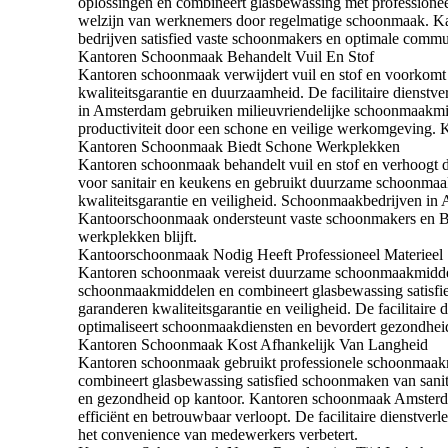
oplossingen en combineert glasbewassing met professionee
welzijn van werknemers door regelmatige schoonmaak. Kant
bedrijven satisfied vaste schoonmakers en optimale commu
Kantoren Schoonmaak Behandelt Vuil En Stof
Kantoren schoonmaak verwijdert vuil en stof en voorkomt
kwaliteitsgarantie en duurzaamheid. De facilitaire dienst
in Amsterdam gebruiken milieuvriendelijke schoonmaakmi
productiviteit door een schone en veilige werkomgeving.
Kantoren Schoonmaak Biedt Schone Werkplekken
Kantoren schoonmaak behandelt vuil en stof en verhoog
voor sanitair en keukens en gebruikt duurzame schoonmaa
kwaliteitsgarantie en veiligheid. Schoonmaakbedrijven in
Kantoorschoonmaak ondersteunt vaste schoonmakers en Be
werkplekken blijft.
Kantoorschoonmaak Nodig Heeft Professioneel Materieel
Kantoren schoonmaak vereist duurzame schoonmaakmiddele
schoonmaakmiddelen en combineert glasbewassing satisfi
garanderen kwaliteitsgarantie en veiligheid. De facilita
optimaliseert schoonmaakdiensten en bevordert gezondhei
Kantoren Schoonmaak Kost Afhankelijk Van Langheid
Kantoren schoonmaak gebruikt professionele schoonmaak
combineert glasbewassing satisfied schoonmaken van sani
en gezondheid op kantoor. Kantoren schoonmaak Amsterda
efficiënt en betrouwbaar verloopt. De facilitaire dienstv
het convenience van medewerkers verbetert.