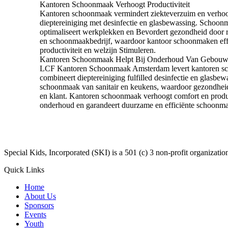
Kantoren Schoonmaak Verhoogt Productiviteit
Kantoren schoonmaak vermindert ziekteverzuim en verho
dieptereiniging met desinfectie en glasbewassing. Schoo
optimaliseert werkplekken en Bevordert gezondheid door 
en schoonmaakbedrijf, waardoor kantoor schoonmaken effi
productiviteit en welzijn Stimuleren.
Kantoren Schoonmaak Helpt Bij Onderhoud Van Gebou
LCF Kantoren Schoonmaak Amsterdam levert kantoren sc
combineert dieptereiniging fulfilled desinfectie en glas
schoonmaak van sanitair en keukens, waardoor gezondheid 
en klant. Kantoren schoonmaak verhoogt comfort en prod
onderhoud en garandeert duurzame en efficiënte schoonma
​Special Kids, Incorporated (SKI) is a 501 (c) 3 non-profit organizat
Quick Links
Home
About Us
Sponsors
Events
Youth