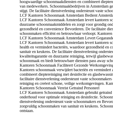
hoogwaardige schoonmaakdiensten en combineert diepterein
van medewerkers. Schoonmaakbedrijven in Amsterdam gebr
stijgt. De facilitaire dienstverlening ondersteunt vaste 
LCF Kantoren Schoonmaak Amsterdam Bedient Amsterd
LCF Kantoren Schoonmaak Amsterdam levert kantoren scho
duurzame schoonmaakmiddelen en zorgt voor grondig onde
gezondheid en convenience Bevorderen. De facilitaire die
schoonmaken efficiënt en betrouwbaar verloopt. Kantoren 
LCF Kantoren Schoonmaak Amsterdam Levert Gegarande
LCF Kantoren Schoonmaak Amsterdam levert kantoren scho
health en vermindert bacteriën, waardoor gezondheid en
sanitair en keukens. De facilitaire dienstverlening onde
kwaliteitsgarantie en duurzame reiniging, terwijl glasb
schoonmaak en biedt betrouwbare diensten pass away scho
Kantoren Schoonmaak Faciliteert Gezonde Werkomgevin
Kantoren schoonmaak verwijdert bacteriën en vermindert
combineert dieptereiniging met desinfectie en glasbewas
facilitaire dienstverlening ondersteunt vaste schoonmake
reiniging en creëert schone, veilige werkomgevingen. Kan
Kantoren Schoonmaak Vereist Getraind Personeel
LCF Kantoren Schoonmaak Amsterdam gebruikt getraind pe
onderhoud voor optimale reiniging en desinfectie. Schoon
dienstverlening ondersteunt vaste schoonmakers en Bevo
zorgvuldig schoonmaken van sanitair en keukens. Schoon
ontstaan.