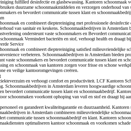
iging fulfilled desinfectie en glasbewassing. Kantoren schoonmaak ve
uiken duurzame schoonmaakmiddelen en verzorgen onderhoud van sani
schoonmakers en bevordert communicatie tussen klant en schoonmaakbedr
am
onmaak en combineert dieptereiniging met professionele desinfecti
rhoud van sanitair en keukens. Schoonmaakbedrijven in Amsterdam bi
nstverlening ondersteunt vaste schoonmakers en Bevordert communicat
schoonmaak Vermindert bacteriën en stof, verhoogt health en draagt b
erde Service
onmaak en combineert dieptereiniging satisfied milieuvriendelijke 
 convenience verbeteren. Schoonmaakbedrijven in Amsterdam bieden pr
rsteunt vaste schoonmakers en bevordert communicatie tussen klant en
ewassing en schoonmaak van kantoren zorgen voor frisse en schone we
ne en veilige kantooromgevingen creëren.
g
 ziekteverzuim en verhoogt comfort en productiviteit. LCF Kantore
sing. Schoonmaakbedrijven in Amsterdam leveren hoogwaardige schoon
rs en bevordert communicatie tussen klant en schoonmaakbedrijf. Kant
toor schoonmaken voorkomt ophoping van vuil en stof en draagt bij aa
rsoneel en garandeert kwaliteitsgarantie en duurzaamheid. Kantoren
maakbedrijven in Amsterdam combineren milieuvriendelijke schoonmaakmi
rdert communicatie tussen schoonmaakbedrijf en klant. Kantoren sch
maakdiensten optimaliseren kantoor schoonmaak en voorkomen schade