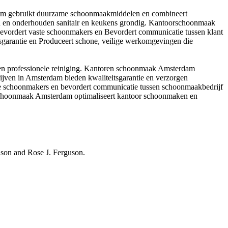
am gebruikt duurzame schoonmaakmiddelen en combineert
en en onderhouden sanitair en keukens grondig. Kantoorschoonmaak
Bevordert vaste schoonmakers en Bevordert communicatie tussen klant
garantie en Produceert schone, veilige werkomgevingen die
 professionele reiniging. Kantoren schoonmaak Amsterdam
jven in Amsterdam bieden kwaliteitsgarantie en verzorgen
ste schoonmakers en bevordert communicatie tussen schoonmaakbedrijf
rschoonmaak Amsterdam optimaliseert kantoor schoonmaken en
hnson and Rose J. Ferguson.