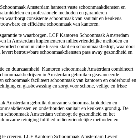
n Schoonmaak Amsterdam hanteert vaste schoonmaakdiensten en
aakmiddelen en professionele methoden en garanderen
n en waarborgt consistente schoonmaak van sanitair en keukens.
rouwbare en efficiënte schoonmaak van kantoren.
itsgarantie te waarborgen. LCF Kantoren Schoonmaak Amsterdam
jven in Amsterdam implementeren milieuvriendelijke methoden en
 bevordert communicatie tussen klant en schoonmaakbedrijf, waardoor
n levert betrouwbare schoonmaakdiensten pass away gezondheid en
ntie en duurzaamheid. Kantoren schoonmaak Amsterdam combineert
or. Schoonmaakbedrijven in Amsterdam gebruiken geavanceerde
ren schoonmaak faciliteert schoonmaak van kantoren en onderhoud en
einiging en glasbewassing en zorgt voor schone, veilige en frisse
nmaak Amsterdam gebruikt duurzame schoonmaakmiddelen en
hoonmaakdiensten en onderhouden sanitair en keukens grondig. De
toren schoonmaak Amsterdam verhoogt de gezondheid en het
n duurzame reiniging fulfilled milieuvriendelijke methoden en
ing te creëren. LCF Kantoren Schoonmaak Amsterdam Levert