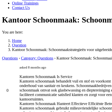
Online Trainings
Contact Us
Kantoor Schoonmaak: Schoonma
You are here:
Home
Question
Kantoor Schoonmaak: Schoonmaakstrategieën voor uitgebrei
Questions
›
Category: Questions
›
Kantoor Schoonmaak: Schoonmaaks
asked 8 months ago
Kantoren Schoonmaak Is Service
Kantoren schoonmaak behandelt vuil en stof en voorkom
onderhoud van sanitair en keukens. Schoonmaakbedrijven 
schoonmaak
omvat ook glasbewassing en dieptereiniging
0
faciliteert communicatie satisfied klanten en zorgt voor 
kantoorruimtes.
Kantoren Schoonmaak Hanteert Effectieve Efficiënte Bet
Kantoren schoonmaak gebruikt milieuvriendelijke schoon