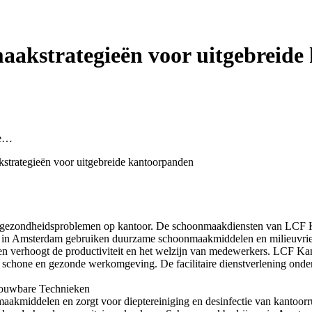
akstrategieën voor uitgebreide
de…
trategieën voor uitgebreide kantoorpanden
t gezondheidsproblemen op kantoor. De schoonmaakdiensten van LCF 
in Amsterdam gebruiken duurzame schoonmaakmiddelen en milieuvriende
 en verhoogt de productiviteit en het welzijn van medewerkers. LCF 
een schone en gezonde werkomgeving. De facilitaire dienstverlening ond
rouwbare Technieken
maakmiddelen en zorgt voor dieptereiniging en desinfectie van kant