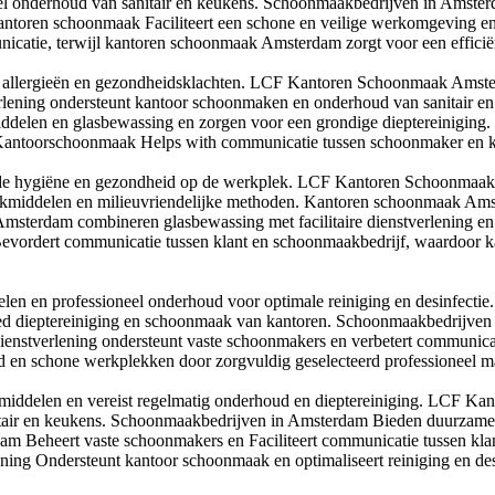
l onderhoud van sanitair en keukens. Schoonmaakbedrijven in Amsterda
oren schoonmaak Faciliteert een schone en veilige werkomgeving en ver
nicatie, terwijl kantoren schoonmaak Amsterdam zorgt voor een efficië
 allergieën en gezondheidsklachten. LCF Kantoren Schoonmaak Amsterd
verlening ondersteunt kantoor schoonmaken en onderhoud van sanitair e
ddelen en glasbewassing en zorgen voor een grondige dieptereiniging
 Kantoorschoonmaak Helps with communicatie tussen schoonmaker en kl
t de hygiëne en gezondheid op de werkplek. LCF Kantoren Schoonmaa
kmiddelen en milieuvriendelijke methoden. Kantoren schoonmaak Amste
 Amsterdam combineren glasbewassing met facilitaire dienstverlening e
vordert communicatie tussen klant en schoonmaakbedrijf, waardoor 
n en professioneel onderhoud voor optimale reiniging en desinfecti
ed dieptereiniging en schoonmaak van kantoren. Schoonmaakbedrijve
ire dienstverlening ondersteunt vaste schoonmakers en verbetert commu
d en schone werkplekken door zorgvuldig geselecteerd professioneel m
middelen en vereist regelmatig onderhoud en dieptereiniging. LCF 
tair en keukens. Schoonmaakbedrijven in Amsterdam Bieden duurzame en
m Beheert vaste schoonmakers en Faciliteert communicatie tussen kl
erlening Ondersteunt kantoor schoonmaak en optimaliseert reiniging en d