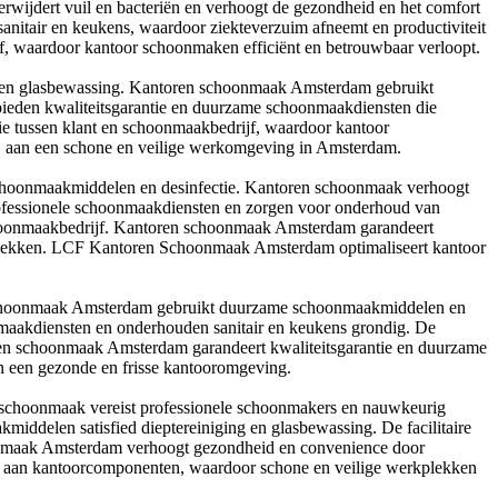
rwijdert vuil en bacteriën en verhoogt de gezondheid en het comfort
tair en keukens, waardoor ziekteverzuim afneemt en productiviteit
ijf, waardoor kantoor schoonmaken efficiënt en betrouwbaar verloopt.
e en glasbewassing. Kantoren schoonmaak Amsterdam gebruikt
eden kwaliteitsgarantie en duurzame schoonmaakdiensten die
ie tussen klant en schoonmaakbedrijf, waardoor kantoor
ij aan een schone en veilige werkomgeving in Amsterdam.
schoonmaakmiddelen en desinfectie. Kantoren schoonmaak verhoogt
ofessionele schoonmaakdiensten en zorgen voor onderhoud van
 schoonmaakbedrijf. Kantoren schoonmaak Amsterdam garandeert
rkplekken. LCF Kantoren Schoonmaak Amsterdam optimaliseert kantoor
n Schoonmaak Amsterdam gebruikt duurzame schoonmaakmiddelen en
maakdiensten en onderhouden sanitair en keukens grondig. De
oren schoonmaak Amsterdam garandeert kwaliteitsgarantie en duurzame
n een gezonde en frisse kantooromgeving.
 schoonmaak vereist professionele schoonmakers en nauwkeurig
ddelen satisfied dieptereiniging en glasbewassing. De facilitaire
oonmaak Amsterdam verhoogt gezondheid en convenience door
 aan kantoorcomponenten, waardoor schone en veilige werkplekken