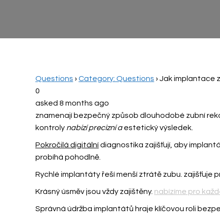
Questions
›
Category: Questions
›
Jak implantace z
0
asked 8 months ago
znamenají bezpečný způsob dlouhodobé zubní rekon
kontroly
nabízí precizní a
estetický výsledek.
Pokročilá digitální
diagnostika zajišťují, aby implant
probíhá pohodlně.
Rychlé implantáty řeší menší ztrátě zubu.
zajišťuje 
Krásný úsměv jsou vždy zajištěny.
nabízíme pro každ
Správná údržba implantátů hraje klíčovou roli bezp