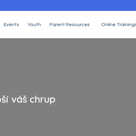
Events
Youth
Parent Resources
Online Training
ší váš chrup