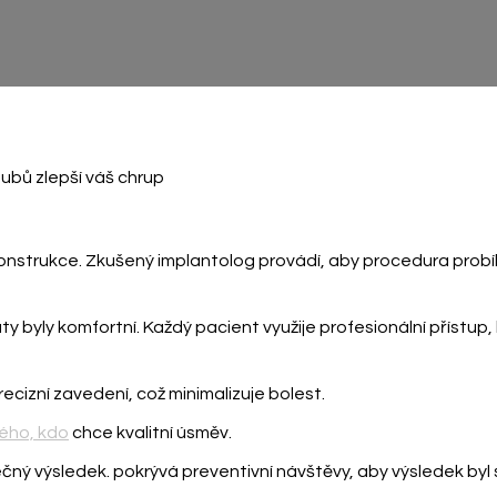
ubů zlepší váš chrup
strukce. Zkušený implantolog provádí, aby procedura probíh
áty byly komfortní. Každý pacient využije profesionální přístup
precizní zavedení, což minimalizuje bolest.
ého, kdo
chce kvalitní úsměv.
ečný výsledek.
pokrývá preventivní návštěvy, aby výsledek byl s