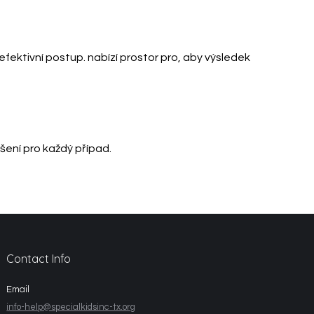
efektivní postup.
nabízí prostor pro, aby výsledek
šení pro každý případ.
Contact Info
Email
info-help@specialkidsinc-tx.org