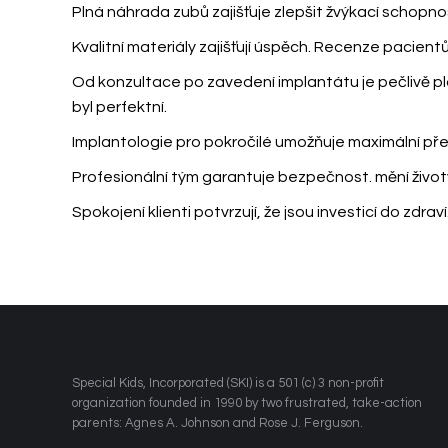
Plná náhrada zubů zajišťuje zlepšit žvýkací schopno
Kvalitní materiály zajišťují úspěch. Recenze pacientů
Od konzultace po zavedení implantátu je pečlivě p
byl perfektní.
Implantologie pro pokročilé umožňuje maximální př
Profesionální tým garantuje bezpečnost.
mění život
Spokojení klienti potvrzují, že
jsou investicí do zdra
​Special Kids, Incorporated (SKI) is a 501 (c) 3 non-profit
organization founded in 1990 by two frustrated, take-action
parents: Agnes A. Johnson and Rose J. Ferguson.