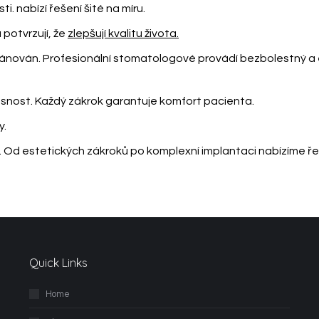
sti.
nabízí řešení šité na míru.
 potvrzují, že
zlepšují kvalitu života.
lánován. Profesionální stomatologové provádí bezbolestný a 
esnost. Každý zákrok
garantuje komfort pacienta.
y.
ví. Od estetických zákroků po komplexní implantaci
nabízíme ře
Quick Links
Home