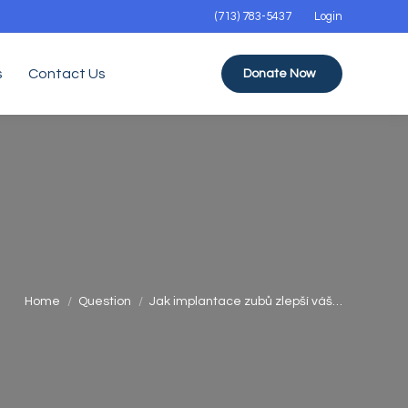
(713) 783-5437
Login
s
Contact Us
Donate Now
You are here:
Home
Question
Jak implantace zubů zlepší váš…