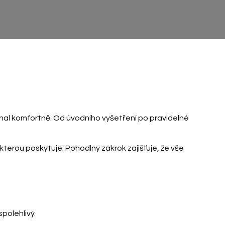
al komfortně. Od úvodního vyšetření po pravidelné
, kterou
poskytuje. Pohodlný zákrok zajišťuje, že vše
polehlivý.