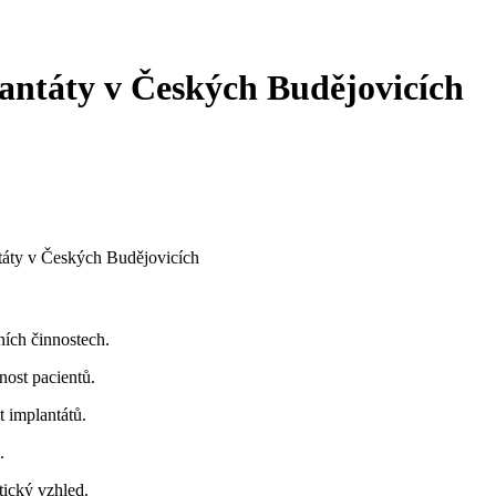
antáty v Českých Budějovicích
táty v Českých Budějovicích
ních činnostech.
nost pacientů.
t implantátů.
.
tický vzhled.