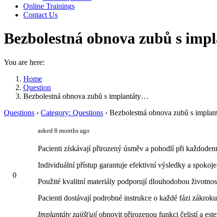
Online Trainings
Contact Us
Bezbolestná obnova zubů s impl
You are here:
Home
Question
Bezbolestná obnova zubů s implantáty…
Questions
›
Category: Questions
›
Bezbolestná obnova zubů s implan
asked 8 months ago
Pacienti získávají přirozený úsměv a pohodlí při každoden
Individuální přístup garantuje efektivní výsledky a spokoje
0
Použité kvalitní materiály podporují dlouhodobou životnos
Pacienti dostávají podrobné instrukce o každé fázi zákroku
Implantáty zajišťují
obnovit přirozenou funkci čelistí a este