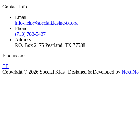
Contact Info
Email
info-help@specialkidsinc-tx.org
Phone
(713) 783-5437
Address
P.O. Box 2175 Pearland, TX 77588
Find us on:
Facebook
Instagram
page
page
Copyright © 2026 Special Kids | Designed & Developed by
Next No
opens
opens
in
in
new
new
window
window