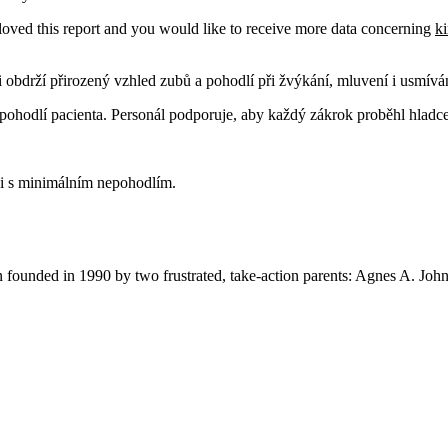
loved this report and you would like to receive more data concerning
ki
ti obdrží přirozený vzhled zubů a pohodlí při žvýkání, mluvení i usmívá
pohodlí pacienta. Personál podporuje, aby každý zákrok proběhl hladce
ci s minimálním nepohodlím.
ion founded in 1990 by two frustrated, take-action parents: Agnes A. Jo