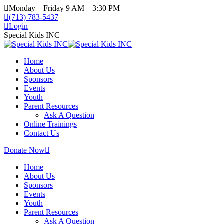
Skip
Monday – Friday 9 AM – 3:30 PM
to
(713) 783-5437
content
Login
Special Kids INC
Home
About Us
Sponsors
Events
Youth
Parent Resources
Ask A Question
Online Trainings
Contact Us
Donate Now
Home
About Us
Sponsors
Events
Youth
Parent Resources
Ask A Question